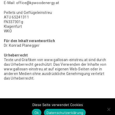
E-Mail: office@kpwoodenergy.at
Pellets und Geflügeleinstreu
ATU 65241311
FN337301g
Klagenfurt
WKO
Für den Inhalt verantwortlich
Dr. Konrad Planegger
Urheberrecht
Texte und Grafiken von www.gallosan-einstreu.at sind durch
das Urheberrecht geschützt. Das Verwenden der Inhalte von
www.gallosan-einstreu.at auf eigenen Web-Seiten oder in
anderen Medien ohne ausdrückliche Genehmigung verletzt
das Urheberrecht.
Diese Seite verwendet Cookies
© 2018, Gallosan
Ok
Datenschutzerklärung
Impressum
Datenschutz
Kontakt