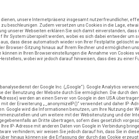
 dienen, unsere Internetpräsenz insgesamt nutzerfreundlicher, eff
 zu beschleunigen. Zudem versetzen uns Cookies in die Lage, etwai
ng unserer Webseiten erklären Sie sich damit einverstanden, dass w
f Ihr System überspielt werden, wobei es sich dabei entweder um s
 aus, dass diese automatisch wieder von Ihrer Festplatte gelöscht w
er Browser-Sitzung hinaus auf Ihrem Rechner und ermöglichen uns
e können in Ihren Browsereinstellungen die Annahme von Cookies ver
Herstellers, wobei wir jedoch darauf hinweisen, dass dies zu einer
analysedienst der Google Inc. („Google“). Google Analytics verwende
e der Benutzung der Website durch Sie ermöglichen. Die durch den
P-Adresse) werden an einen Server von Google in den USA übertragen
s mit der Erweiterung „_anonymizelP()“ verwendet und daher IP-Adr
en. Google wird die Informationen benutzen, um Ihre Nutzung der 
ammenzustellen und um weitere mit der Websitenutzung und der In
gegebenenfalls an Dritte übertragen, sofern dies gesetzlich vorgesc
l Ihre IP-Adresse mit anderen Daten von Google in Verbindung bringe
ware verhindern; wir weisen Sie jedoch darauf hin, dass Sie in dies
rüber hinaus können sie die Erfassung der durch das Cookie erzeug