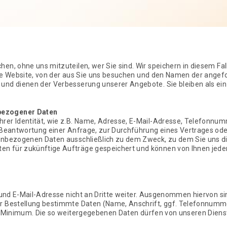
en, ohne uns mitzuteilen, wer Sie sind. Wir speichern in diesem Fa
die Website, von der aus Sie uns besuchen und den Namen der angef
und dienen der Verbesserung unserer Angebote. Sie bleiben als ein
bezogener Daten
hrer Identität, wie z.B. Name, Adresse, E-Mail-Adresse, Telefonn
 Beantwortung einer Anfrage, zur Durchführung eines Vertrages ode
enbezogenen Daten ausschließlich zu dem Zweck, zu dem Sie uns die
n für zukünftige Aufträge gespeichert und können von Ihnen jed
 und E-Mail-Adresse nicht an Dritte weiter. Ausgenommen hiervon sin
r Bestellung bestimmte Daten (Name, Anschrift, ggf. Telefonnumm
e Minimum. Die so weitergegebenen Daten dürfen von unseren Dienstle