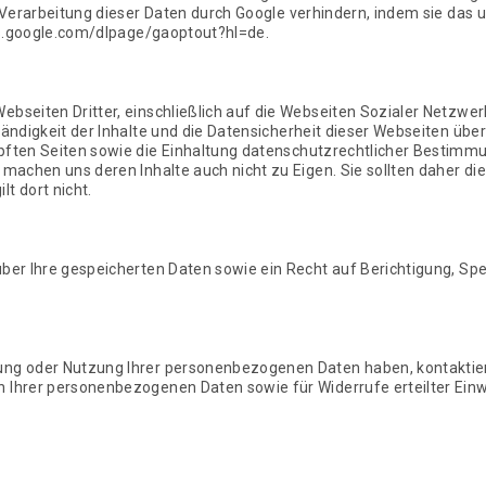
ie Verarbeitung dieser Daten durch Google verhindern, indem sie das
ols.google.com/dlpage/gaoptout?hl=de.
bseiten Dritter, einschließlich auf die Webseiten Sozialer Netzwer
tändigkeit der Inhalte und die Datensicherheit dieser Webseiten über
pften Seiten sowie die Einhaltung datenschutzrechtlicher Bestimmung
d machen uns deren Inhalte auch nicht zu Eigen. Sie sollten daher 
t dort nicht.
ber Ihre gespeicherten Daten sowie ein Recht auf Berichtigung, Spe
ng oder Nutzung Ihrer personenbezogenen Daten haben, kontaktieren 
 Ihrer personenbezogenen Daten sowie für Widerrufe erteilter Einw